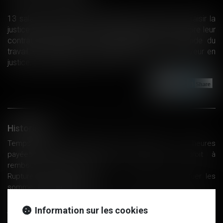
13 salariés du Cigarettier Philip Morris viennent de saisir la
justice pour exercer leur droit de retrait et ainsi rompre leur
contrat de travail [...] Une première dans le monde du
travail, un groupe de salariés assignent leur employeur en
justice, pour tromperie ?
Lire la suite
Historique
Temps partiel requalifié en temps complet : les heures
payées mais non travaillées n'ouvrent pas droit à
remboursement de frais
Rupture conventionnelle nulle : le salarié doit restituer les
sommes - Éditions Tissot
Seule la violation d'une clause d'exclusivité valable peut
justifier un licenciement
Information sur les cookies
Au salarié de prouver que le défaut de formation lui a causé