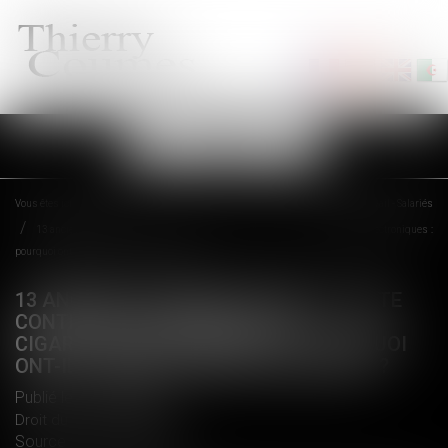
Ouvrir
le
menu
Vous êtes ici :
Accueil
Droit du travail - Salariés
13 anciens salariés portent plainte contre Philip Morris et les cigarettes électroniques :
pourquoi ont-ils exercé un droit de retrait ?
13 ANCIENS SALARIÉS PORTENT PLAINTE
CONTRE PHILIP MORRIS ET LES
CIGARETTES ÉLECTRONIQUES : POURQUOI
ONT-ILS EXERCÉ UN DROIT DE RETRAIT ?
Publié le :
27/03/2018
Droit du travail - Salariés
Source :
www.europe1.fr