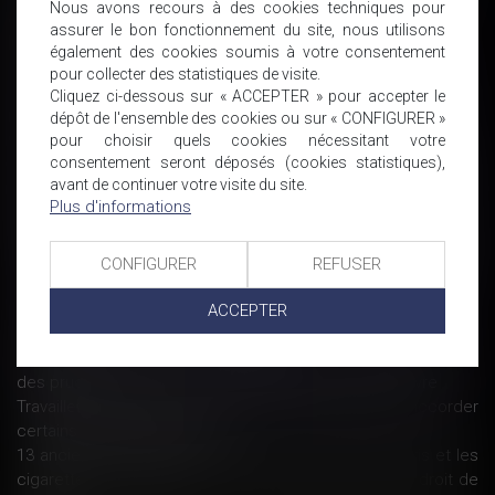
Nous avons recours à des cookies techniques pour
un préjudice
assurer le bon fonctionnement du site, nous utilisons
Ramadan au boulot : ce qu'en dit le droit du travail
également des cookies soumis à votre consentement
Pouvez-vous être indemnisé pour ne pas avoir assez de
pour collecter des statistiques de visite.
travail ?
Cliquez ci-dessous sur « ACCEPTER » pour accepter le
Agression physique volontaire et préméditée de son
dépôt de l'ensemble des cookies ou sur « CONFIGURER »
employeur : une faute lourde - Éditions Francis Lefebvre
pour choisir quels cookies nécessitant votre
consentement seront déposés (cookies statistiques),
Licencié pour faute grave en raison de propos déloyaux et
avant de continuer votre visite du site.
malveillants, tenus sur un site Internet, à l'encontre de
Plus d'informations
l'entreprise
Départ du salarié en cours de préavis : quel effet sur la levée
de la clause de non-concurrence ? - Éditions Francis
CONFIGURER
REFUSER
Lefebvre
Je peux fixer moi-même mes jours de congé parental à
ACCEPTER
temps partiel? - L'Express L'Entreprise
Dénonciation du reçu pour solde de tout compte par saisine
des prud’hommes : condition - Éditions Francis Lefebvre
Travailleurs autonomes : l’exécutif propose de leur accorder
certains droits des salariés
13 anciens salariés portent plainte contre Philip Morris et les
cigarettes électroniques : pourquoi ont-ils exercé un droit de