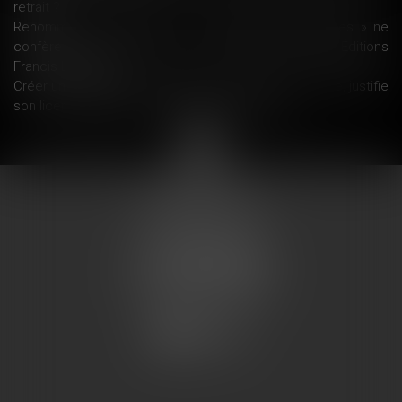
retrait ?
Renommer le disque dur en « données personnelles » ne
confère pas à son contenu un caractère personnel - Éditions
Francis Lefebvre
Créer une entreprise concurrente à celle où il travaille, justifie
son licenciement pour faute grave LégiSocial
<<
<
1
2
3
4
5
>
>>
COUMES AVOCATS
13 place du marché
57200 SARREGUEMINES
Tél : 0033.3.87.28.78.78
Fax : 0033.3.87.28.78.79
CONTACT