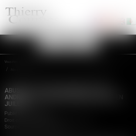
Ouvrir
le
menu
Vous êtes ici :
Accueil
Abus de position dominante avec Android : le sort de Google scellé en juillet ?
ABUS DE POSITION DOMINANTE AVEC
ANDROID : LE SORT DE GOOGLE SCELLÉ EN
JUILLET ?
Publié le :
14/06/2018
Droit commercial
/
Droit de la concurrence
Source :
www.numerama.com