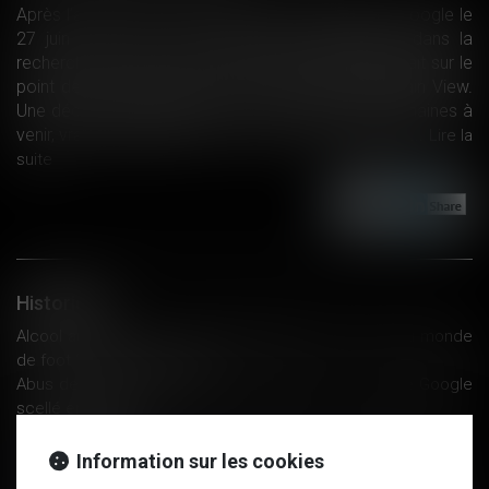
Après l’amende de 2,4 milliards d’euros infligée à Google le
27 juin 2017 pour abus de position dominante dans la
recherche en ligne, la Commission européenne serait sur le
point de punir encore une fois la firme de Mountain View.
Une décision est attendue en ce sens dans les semaines à
venir, vraisemblablement au cours du mois de juillet...
Lire la
suite
Historique
Alcool au travail : comment appréhender la coupe du monde
de foot ? - Éditions Tissot
Abus de position dominante avec Android : le sort de Google
scellé en juillet ?
Une ordonnance précise la réforme du contentieux de la
sécurité sociale
Information sur les cookies
La non-comparution ne dispense pas le juge de se