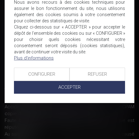
Nous avons recours à des cookies techniques pour
prononcer sur le bien-fondé du recours - Organisation de la
assurer le bon fonctionnement du site, nous utilisons
profession | Dalloz Actualité
également des cookies soumis à votre consentement
Mon salarié démissionnaire conserve des fichiers
pour collecter des statistiques de visite.
stratégiques et démarches des clients
Cliquez ci-dessous sur « ACCEPTER » pour accepter le
Rupture conventionnelle nulle : le salarié doit restituer les
dépôt de l'ensemble des cookies ou sur « CONFIGURER »
sommes - Éditions Tissot
pour choisir quels cookies nécessitant votre
Commande non livrée : les solutions | Dossier Familial
consentement seront déposés (cookies statistiques),
avant de continuer votre visite du site.
Comment va fonctionner le système de retraite universel ? |
Plus d'informations
Dossier Familial
Quel matériel de premiers secours doit être disponible dans
les entreprises ? - Actualité - INRS
CONFIGURER
REFUSER
Seule la violation d'une clause d'exclusivité valable peut
justifier un licenciement
ACCEPTER
Les députés votent pour l'obligation progressive des « doggy
bag » - Les Echos
Accident du travail : l’employeur ne peut exiger de la CPAM
copie du dossier - Éditions Francis Lefebvre
Faute de réponse de l’employeur, le congé sabbatique est
réputé accordé
Au salarié de prouver que le défaut de formation lui a causé