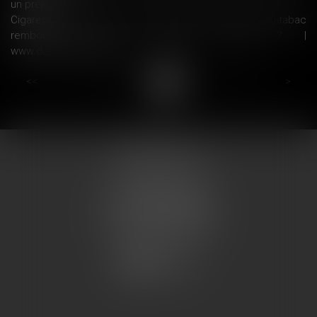
un préjudice
Cigarette : quels sont les patchs et gommes anti-tabac
remboursés par la Sécurité sociale ? |
www.dossierfamilial.com/
...
...
<<
<
8
9
10
11
12
13
14
>
>>
COUMES AVOCATS
13 place du marché
57200 SARREGUEMINES
Tél : 0033.3.87.28.78.78
Fax : 0033.3.87.28.78.79
CONTACT