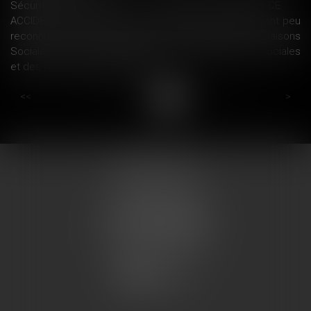
Sécurité et consommation : comprendre le marquage CE
ACCIDENTS DU TRAVAIL - Les cancers liés au travail sont peu
reconnus au titre des maladies professionnelles - Liaisons
Sociales Quotidien, 09/03/2018 - WK-RH, actualités sociales
et des ressources humaines
...
...
<<
<
11
12
13
14
15
16
17
>
>>
COUMES AVOCATS
13 place du marché
57200 SARREGUEMINES
Tél : 0033.3.87.28.78.78
Fax : 0033.3.87.28.78.79
CONTACT