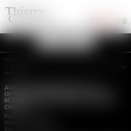
Ouvrir
le
menu
Vous êtes ici :
Accueil
Achat de voiture en ligne - Les options n’entravent pas le droit de rétractation - Actualité -
UFC-Que Choisir
ACHAT DE VOITURE EN LIGNE - LES
OPTIONS N’ENTRAVENT PAS LE DROIT DE
RÉTRACTATION - ACTUALITÉ - UFC-QUE
CHOISIR
Publié le :
29/03/2018
Droit de la consommation
Source :
www.quechoisir.org