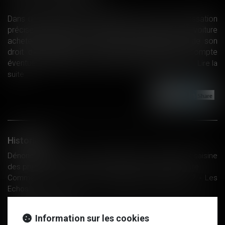
Dans un jugement rendu récemment, la Cour de cassation
précise que le choix de certaines options sur une voiture
achetée en ligne ne prive pas le consommateur de son
droit de rétractation, ni d’être remboursé d’un acompte
éventuellement versé au moment de la commande...
Lire la
suite
Historique
Dénonciation du reçu pour solde de tout compte par saisine
des prud’hommes : condition - Éditions Francis Lefebvre
Comment se préparer aux enquêtes des autorités ? - Les
Echos
L'Institut Montaigne incite la Sécurité Sociale à prendre le
virage du numérique
Information sur les cookies
PLPJ 2018-2022 : apports concernant les procédures civiles