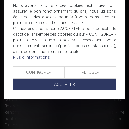
d’exécution - Voie d'exécution | Dalloz Actualité
Nous avons recours à des cookies techniques pour
Prise d’acte : retirer une part essentielle des prérogatives du
assurer le bon fonctionnement du site, nous utilisons
également des cookies soumis à votre consentement
- Éditions Tissot
pour collecter des statistiques de visite.
Travailleurs autonomes : l’exécutif propose de leur accorder
Cliquez ci-dessous sur « ACCEPTER » pour accepter le
certains droits des salariés
dépôt de l'ensemble des cookies ou sur « CONFIGURER »
Achat de voiture en ligne - Les options n’entravent pas le droit
pour choisir quels cookies nécessitant votre
de rétractation - Actualité - UFC-Que Choisir
consentement seront déposés (cookies statistiques),
Question de droit. Pas de refus de soins à cause de la CMU
avant de continuer votre visite du site.
13 anciens salariés portent plainte contre Philip Morris et les
Plus d'informations
cigarettes électroniques : pourquoi ont-ils exercé un droit de
retrait ?
CONFIGURER
REFUSER
Mon salarié peut-il refuser une proposition de reclassement
suite à - Éditions Tissot
ACCEPTER
La Sécurité sociale encourage la télémédecine - Sud
Ouest.fr
Deliveroo : les livreurs devraient être salariés selon
l'inspection du travail
Renommer le disque dur en « données personnelles » ne
confère pas à son contenu un caractère personnel - Éditions
Francis Lefebvre