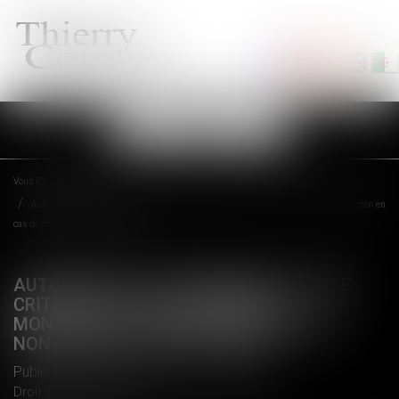
Ouvrir
le
menu
Vous êtes ici :
Accueil
Autorité de la concurrence : pas de critères légaux pour fixer le montant de la sanction en
cas de non-respect d’engagements
AUTORITÉ DE LA CONCURRENCE : PAS DE
CRITÈRES LÉGAUX POUR FIXER LE
MONTANT DE LA SANCTION EN CAS DE
NON-RESPECT D’ENGAGEMENTS
Publié le :
15/11/2018
Droit commercial
/
Droit de la concurrence