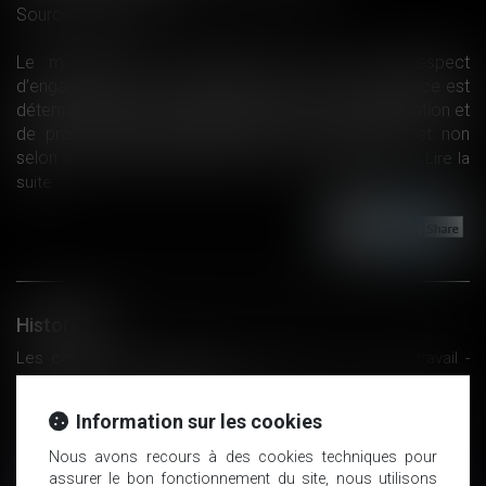
Source :
www.efl.fr
Le montant de la sanction en cas de non-respect
d’engagements pris devant l’Autorité de la concurrence est
déterminé selon les principes généraux d’individualisation et
de proportionnalité applicables à toute sanction et non
selon les critères fixés par le Code de commerce...
Lire la
suite
Historique
Les contours du préjudice nécessaire en droit du travail -
Rupture du contrat de travail
Les doggy bags seront obligatoires dans les restaurants dès
Information sur les cookies
2021
Ordonnance de référé statuant sur la compétence : appel
Nous avons recours à des cookies techniques pour
particulier versus circuit court
assurer le bon fonctionnement du site, nous utilisons