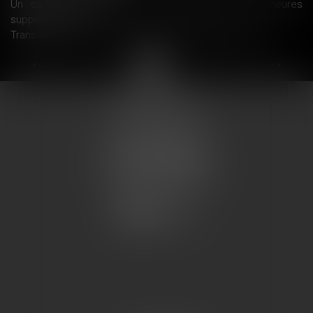
Un cadre peut avoir droit au paiement de ses heures
supplémentaires
Transaction : le licenciement doit être notifié par lettre
...
<<
<
1
2
3
4
5
6
7
>
>>
COUMES AVOCATS
13 place du marché
57200 SARREGUEMINES
Tél : 0033.3.87.28.78.78
Fax : 0033.3.87.28.78.79
CONTACT