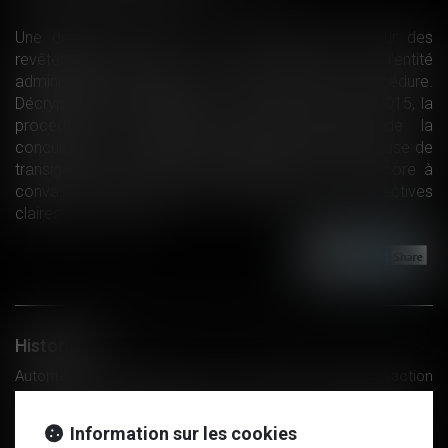
Une décision relative à un cartel dans le secteur des
revêtements de sols a donné l'occasion à l'entité
administrative d'expliciter, le 19 octobre, sa procédure.
Décryptage. Instituée par la loi Macron du 6 août 2015, la
procédure de transaction devant l'Autorité de la
concurrence - qui permet aux sociétés mises en cause de
transiger au lieu d'aller au contentieux - peine encore à
convaincre. En cause, notamment, l'absence de directives
claires...
Lire la suite
Historique
Autorité de la concurrence : la procédure de transaction
expliquée aux entreprises, Contentieux - Les Echos Business
Zoom -Harcèlement sexuel au travail : quels recours pour les
Information sur les cookies
victimes ? | service-public.fr