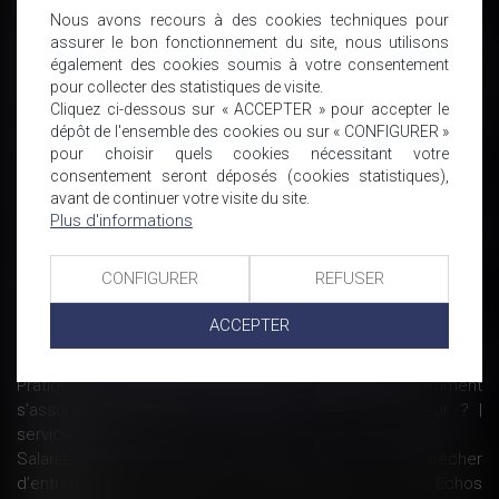
Bail commercial : point de départ de l’action en requalification
Nous avons recours à des cookies techniques pour
- Bail | Dalloz Actualité
assurer le bon fonctionnement du site, nous utilisons
également des cookies soumis à votre consentement
Inégalité de rémunération : deux bulletins de paye de deux
pour collecter des statistiques de visite.
collègues ne suffisent pas pour établir que les situations sont
Cliquez ci-dessous sur « ACCEPTER » pour accepter le
comparables
dépôt de l'ensemble des cookies ou sur « CONFIGURER »
Demandez l’avis de l’administration sur l’affichage de vos prix
pour choisir quels cookies nécessitant votre
! | Le portail des ministères économiques et financiers
consentement seront déposés (cookies statistiques),
Arrêt maladie : l’employeur doit « assurer » - Le Monde
avant de continuer votre visite du site.
Mon salarié refuse d’exécuter une mission, que puis-je faire ?
Plus d'informations
Le Conseil d'Etat confirme la sanction record prononcée
contre SFR-Numericable - Éditions Francis Lefebvre
CONFIGURER
REFUSER
Rupture conventionnelle collective - Edition Tissot
Télétravail : du nouveau ! | service-public.fr
ACCEPTER
À l'employeur de prouver qu'il a fait en sorte que le salarié
prenne ses congés payés légaux et conventionnels
Pratiques commerciales -Affichage des prix : comment
s'assurer du respect d'information du consommateur ? |
service-public.fr
Salariés, ces clauses peuvent vous empêcher
d’entreprendre, Fiscalité et droit des entreprises - Les Echos