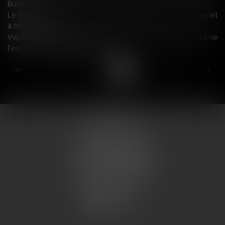
Business
Le Conseil d'État : Marché de la fourniture d’accès à internet
à très haut débit
Vapotage au travail: ce qui est (encore) possible et ce qui ne
l'est plus - L'Express L'Entreprise
...
...
<<
<
16
17
18
19
20
21
22
>
>>
COUMES AVOCATS
13 place du marché
57200 SARREGUEMINES
Tél : 0033.3.87.28.78.78
Fax : 0033.3.87.28.78.79
CONTACT