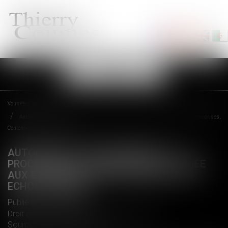
Ouvrir
le
menu
Vous êtes ici :
Accueil
Autorité de la concurrence : la procédure de transaction expliquée aux entreprises,
Contentieux - Les Echos Business
AUTORITÉ DE LA CONCURRENCE : LA
PROCÉDURE DE TRANSACTION EXPLIQUÉE
AUX ENTREPRISES, CONTENTIEUX - LES
ECHOS BUSINESS
Publié le :
02/11/2017
Droit commercial
/
Droit de la concurrence
Source :
business.lesechos.fr