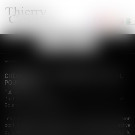
Ouvrir
le
menu
Vous êtes ici :
Accueil
Chèque santé : paramètres de calcul pour 2018
CHÈQUE SANTÉ : PARAMÈTRES DE CALCUL
POUR 2018
Publié le :
27/02/2018
Droit du travail - Employeurs
/
Droit de la protection sociale
Source :
rfsocial.grouperf.com
Les salariés titulaires d’un CDD ou d’un contrat de mission
dont la durée de la couverture « frais de santé » collective
et obligatoire est inférieure à 3 mois (non comprise la