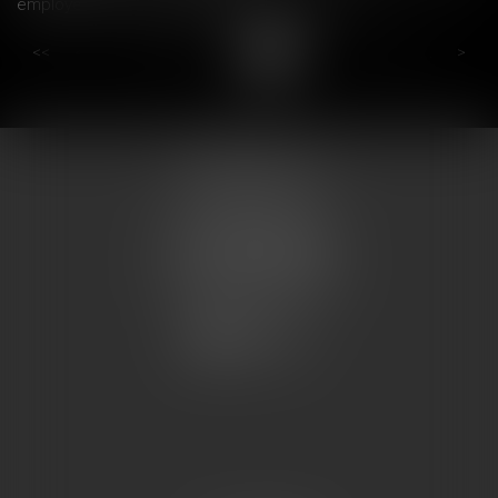
employeurs de 9 salariés au plus - Urssaf.fr
...
...
<<
<
12
13
14
15
16
17
18
>
>>
COUMES AVOCATS
13 place du marché
57200 SARREGUEMINES
Tél : 0033.3.87.28.78.78
Fax : 0033.3.87.28.78.79
CONTACT