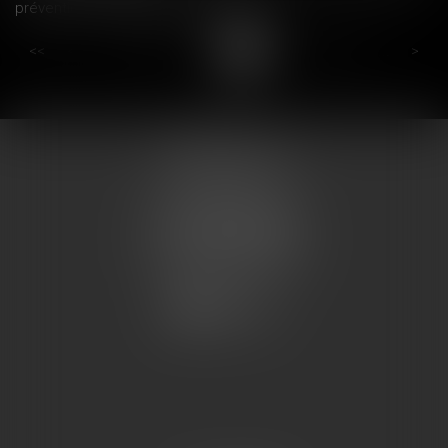
prévention - Éditions Francis Lefebvre
...
...
<<
<
15
16
17
18
19
20
21
>
>>
COUMES AVOCATS
13 place du marché
57200 SARREGUEMINES
Tél : 0033.3.87.28.78.78
Fax : 0033.3.87.28.78.79
CONTACT