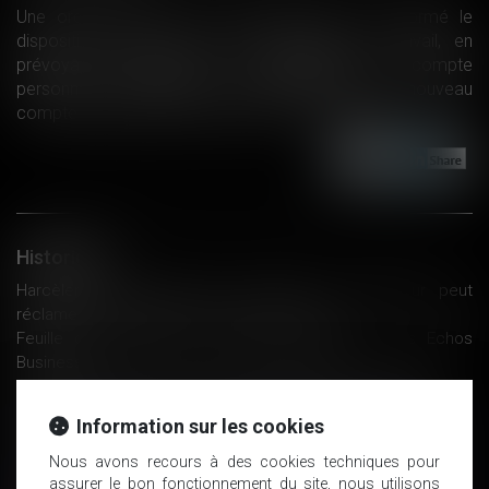
Une ordonnance du 22 septembre 2017 a réformé le
dispositif de prévention de la pénibilité au travail, en
prévoyant notamment le remplacement du compte
personnel de prévention de la pénibilité par le nouveau
compte professionnel de prévention...
Lire la suite
Historique
Harcèlement commis par un salarié : l’employeur peut
réclamer des domages et intérêts au pénal
Feuille de paie 2018 : quelles nouveautés ? Les Echos
Business
La carte d’identification professionnelle BTP LégiSocial
Bail commercial : nullité de la demande de renouvellement
Information sur les cookies
adressée au seul usufruitier - Éditions Francis Lefebvre
CDD d’usage : faute d’écrit, le salarié a droit à l’indemnité de
Nous avons recours à des cookies techniques pour
précarité - Éditions Francis Lefebvre
assurer le bon fonctionnement du site, nous utilisons