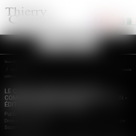
Ouvrir
le
menu
Vous êtes ici :
Accueil
Le compte pénibilité devient le compte professionnel de prévention - Éditions Francis
Lefebvre
LE COMPTE PÉNIBILITÉ DEVIENT LE
COMPTE PROFESSIONNEL DE PRÉVENTION -
ÉDITIONS FRANCIS LEFEBVRE
Publié le :
03/11/2017
Droit du travail - Employeurs
/
Droit de la protection sociale
Source :
www.efl.fr