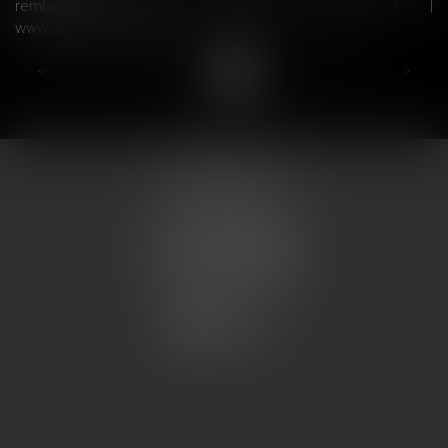
remboursés par la Sécurité sociale ? |
www.dossierfamilial.com/
...
...
<<
<
8
9
10
11
12
13
14
>
>>
COUMES AVOCATS
13 place du marché
57200 SARREGUEMINES
Tél : 0033.3.87.28.78.78
Fax : 0033.3.87.28.78.79
CONTACT