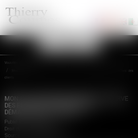
Ouvrir
le
menu
Vous êtes ici :
Accueil
Mon salarié démissionnaire conserve des fichiers stratégiques et démarches des
clients
MON SALARIÉ DÉMISSIONNAIRE CONSERVE
DES FICHIERS STRATÉGIQUES ET
DÉMARCHES DES CLIENTS
Publié le :
12/06/2018
Droit du travail - Employeurs
Source :
www2.editions-tissot.fr