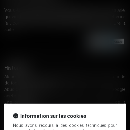
Vous êtes confronté à une situation délicate : votre salarié,
qui vient de démissionner, agit de manière déloyale et vous
fait concurrence. Comment réagir dans un tel cas?
Lire la
suite
Historique
Alcool au travail : comment appréhender la coupe du monde
de foot ? - Éditions Tissot
Abus de position dominante avec Android : le sort de Google
scellé en juillet ?
Une ordonnance précise la réforme du contentieux de la
sécurité sociale
La non-comparution ne dispense pas le juge de se
Information sur les cookies
prononcer sur le bien-fondé du recours - Organisation de la
Nous avons recours à des cookies techniques pour
profession | Dalloz Actualité