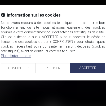
Information sur les cookies
Nous avons recours à des cookies techniques pour assurer le bon
îner un licenciement
fonctionnement du site, nous utilisons également des cookies
és
soumis à votre consentement pour collecter des statistiques de visite.
t un arrêt maladie ?
Cliquez ci-dessous sur « ACCEPTER » pour accepter le dépôt de
sécurité sociale ?
l'ensemble des cookies ou sur « CONFIGURER » pour choisir quels
peut rien faire | Planet
cookies nécessitant votre consentement seront déposés (cookies
statistiques), avant de continuer votre visite du site.
tention !
Plus d'informations
s commerciales
ion de domicile...
ACCEPTER
CONFIGURER
REFUSER
 des dépenses de santé.
ture de fonction, est débouté en appel
r cher
ssaire !