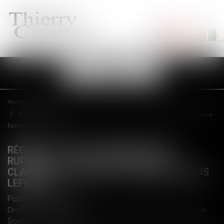
Ouvrir
le
menu
Vous êtes ici :
Accueil
Régime social des indemnités de rupture : la Cour de cassation clarifie sa position -
Éditions Francis Lefebvre
RÉGIME SOCIAL DES INDEMNITÉS DE
RUPTURE : LA COUR DE CASSATION
CLARIFIE SA POSITION - ÉDITIONS FRANCIS
LEFEBVRE
Publié le :
25/04/2018
Droit du travail - Employeurs
/
Droit de la protection sociale
Source :
www.efl.fr