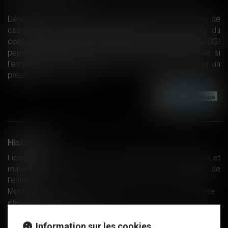
Désormais, pour la deuxième chambre civile de la Cour de
cassation, les indemnités versées lors de la rupture du
contrat de travail non visées à l’article 80 duodecies du CGI
peuvent échapper aux cotisations de sécurité sociale si
l’employeur prouve qu’elles ont pour objet d’indemniser un
préjudice...
Lire la suite
Historique
Licencié pour faute grave en raison de propos déloyaux et
malveillants, tenus sur un site Internet, à l'encontre de
l'entreprise
Montant de la créance en matière de saisie immobilière :
étendue de l’office du JEX
Achat en ligne : on ne pourra bientôt plus renvoyer un produit
utilisé - Capital.fr
Information sur les cookies