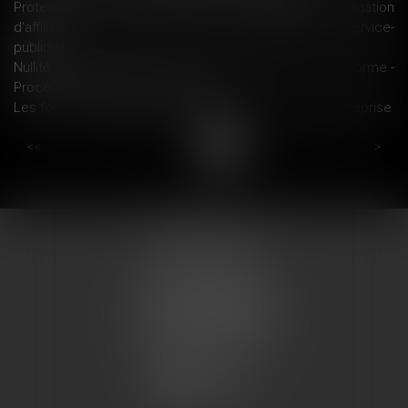
Protection sociale -Travailleurs indépendants : obligation
d'affiliation à la Sécurité sociale - professionnels | service-
public.fr
Nullité de l’assignation en procédure d’appel : vice de forme -
Procédure civile | Dalloz Actualité
Les formalités de dépôt et publicité d’un accord d’entreprise
...
...
<<
<
10
11
12
13
14
15
16
>
>>
COUMES AVOCATS
13 place du marché
57200 SARREGUEMINES
Tél : 0033.3.87.28.78.78
Fax : 0033.3.87.28.78.79
CONTACT