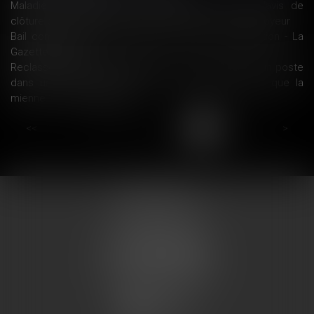
Maladie professionnelle : la CPAM doit envoyer l'avis de
clôture de l'instruction à l'adresse indiquée par l'employeur
Bail commercial : utile rappel de la Cour de cassation - La
Gazette du Palais
Reclassement d'un salarié inapte : dois-je proposer un poste
dans une autre entreprise de la même enseigne que la
mienne ? - Editions Tissot
...
<<
<
18
19
20
21
22
23
24
>
>>
COUMES AVOCATS
13 place du marché
57200 SARREGUEMINES
Tél : 0033.3.87.28.78.78
Fax : 0033.3.87.28.78.79
CONTACT