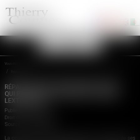
Ouvrir
le
menu
Vous êtes ici :
Accueil
Réparation du harcèlement sexuel qui peut résulter d’un fait unique | Lextenso.fr
RÉPARATION DU HARCÈLEMENT SEXUEL
QUI PEUT RÉSULTER D’UN FAIT UNIQUE |
LEXTENSO.FR
Publié le :
21/06/2017
Droit du travail - Salariés
Source :
www.lextenso.fr
La cour d'appel de Metz avait débouté une salariée de ses