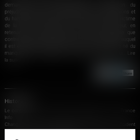
demandes de dommages-intérêts en réparation du
préjudice physique et moral subi du fait des agressions et
du harcèlement sexuel, dont elle soutient avoir été victime
de la part du président de l'association employeur, en
retenant que cette demande ne peut être dirigée que
contre l'auteur des faits lui-même et non l'employeur auquel
il est également demandé de répondre du préjudice né du
manquement à l'obligation de sécurité qui pèse sur lui...
Lire
la suite
Historique
Le compte pénibilité simplifié sera appliqué en 2018 - France
Info
Changement de régime d'affiliation postérieur à un accident
de travail et prise en charge des soins médicaux liés à la
rechute de l'accident -Net-iris 2017