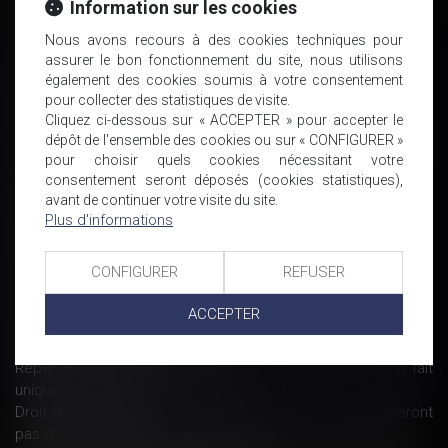
Information sur les cookies
Ai-je le droit d’interdire l’utilisation du téléphone personnel
pendant le temps de travail ? - Editions Tissot
Nous avons recours à des cookies techniques pour
L’UE veut agir pour garantir la concurrence entre les
assurer le bon fonctionnement du site, nous utilisons
également des cookies soumis à votre consentement
entreprises - Ouest France
pour collecter des statistiques de visite.
Prud'hommes. À Saint-Brieuc, ils s'opposent au barème pour
Cliquez ci-dessous sur « ACCEPTER » pour accepter le
les indemnités
dépôt de l'ensemble des cookies ou sur « CONFIGURER »
PSE : Les avantages d’une seconde procédure ne profitent
pour choisir quels cookies nécessitant votre
pas à ceux d’une première procédure | LexTimes
consentement seront déposés (cookies statistiques),
Bail commercial : définition, renouvellement, résiliation - Toute
avant de continuer votre visite du site.
la franchise
Plus d'informations
Nouveautés sociales : ce qui change au 1er juillet 2017 -
Editions Tissot
CONFIGURER
REFUSER
Actions en dommages et intérêts du fait des pratiques
anticoncurrentielles : dépôt au Sénat
ACCEPTER
Réforme du code du travail: le "CDI de projet" est-il une
arnaque ? L'express L'entreprise
Réparation du harcèlement sexuel qui peut résulter d’un fait
unique | Lextenso.fr
Droit du travail: les motifs de licenciement ne se négocieront
pas dans l’entreprise - Sud Ouest.fr