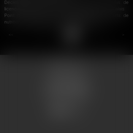
Déclenchement de l’AGS : pas d’incidence du refus de
licenciement d’une salariée protégée - La Gazette du Palais
Point de situation sur les retraits-rappels de produits de
nutrition infantile fabriqués par Lactalis | DGCCRF
...
...
<<
<
13
14
15
16
17
18
19
>
>>
COUMES AVOCATS
13 place du marché
57200 SARREGUEMINES
Tél : 0033.3.87.28.78.78
Fax : 0033.3.87.28.78.79
CONTACT