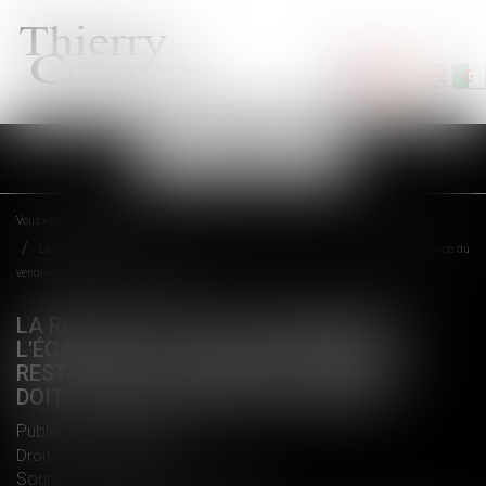
Ouvrir
le
menu
Vous êtes ici :
Accueil
La restitution par le créancier de l'écart entre la valeur du bien restitué et la créance du
vendeur doit être prévue par le contrat
LA RESTITUTION PAR LE CRÉANCIER DE
L'ÉCART ENTRE LA VALEUR DU BIEN
RESTITUÉ ET LA CRÉANCE DU VENDEUR
DOIT ÊTRE PRÉVUE PAR LE CONTRAT
Publié le :
14/02/2018
Droit commercial
Source :
www.lemondeduchiffre.fr