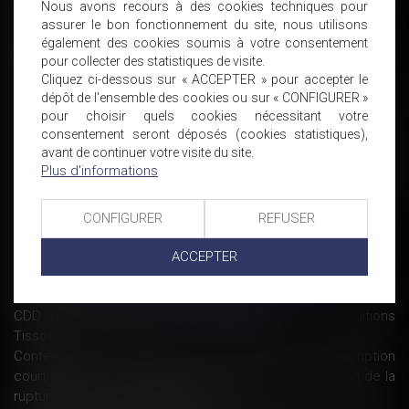
Nous avons recours à des cookies techniques pour
Contrôle du temps de travail par géolocalisation : non sauf... -
assurer le bon fonctionnement du site, nous utilisons
Éditions Francis Lefebvre
également des cookies soumis à votre consentement
Salarié qui n’effectue pas son préavis : quelle indemnisation -
pour collecter des statistiques de visite.
Éditions Tissot
Cliquez ci-dessous sur « ACCEPTER » pour accepter le
Soldes : quelle réglementation ? | Le portail des ministères
dépôt de l'ensemble des cookies ou sur « CONFIGURER »
économiques et financiers
pour choisir quels cookies nécessitant votre
Le Parlement valide le don de jours de repos à des collègues
consentement seront déposés (cookies statistiques),
avant de continuer votre visite du site.
proches aidants de personnes dépendantes ou handicapées
Plus d'informations
Pratiques anticoncurrentielles et compétence : nouvelles
précisions - Contrat et obligations | Dalloz Actualité
Le télétravail, un système gagnant-gagnant pour salariés et
CONFIGURER
REFUSER
employeurs ?
Accident du travail, ou pas ? - Éditions Francis Lefebvre
ACCEPTER
L'Autorité de la concurrence autorise le rachat de La Redoute
par les Galeries Lafayette - Challenges.fr
CDD : mentions obligatoires et requalification en CDI - Éditions
Tissot
Contestation d'une rupture conventionnelle : la prescription
court même si le salarié ignore la date d'homologation de la
rupture - Éditions Francis Lefebvre