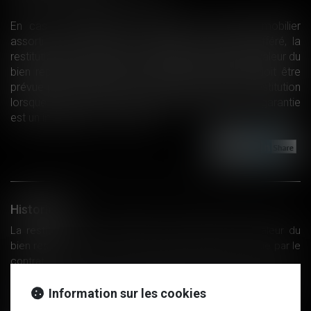
En cas de résiliation d’un contrat de vente immobilier
assorti d’une clause de transfert de propriété différé, la
restitution par le créancier de la différence entre la valeur du
bien repris par dation et la créance du vendeur doit être
prévue par le contrat, la loi ne prévoyant pas de restitution
lorsque le bien dont la propriété a été retenue en garantie
est un immeuble...
Lire la suite
Historique
La restitution par le créancier de l'écart entre la valeur du
bien restitué et la créance du vendeur doit être prévue par le
contrat
Pour les prud'hommes, un chauffeur Uber n'est pas un salarié
L'URSSAF aide les entreprises en difficulté à cause des
Information sur les cookies
conditions climatiques exceptionnelles