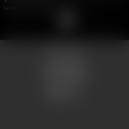
?
Le dispositif "carrière longue' en sursis
...
...
<<
<
7
8
9
10
11
12
13
>
>>
COUMES AVOCATS
13 place du marché
57200 SARREGUEMINES
Tél : 0033.3.87.28.78.78
Fax : 0033.3.87.28.78.79
CONTACT