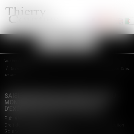
Ouvrir
le
menu
Vous êtes ici :
Accueil
Saisie immobilière : modification du montant de la mise à prix - Voie d'exécution | Dalloz
Actualité
SAISIE IMMOBILIÈRE : MODIFICATION DU
MONTANT DE LA MISE À PRIX - VOIE
D'EXÉCUTION | DALLOZ ACTUALITÉ
Publié le :
10/07/2018
Droit des obligations et des suretés
/
Mesures d'exécution
Source :
www.dalloz-actualite.fr