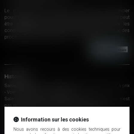
Le montant de la mise à prix fixé par le créancier
poursuivant dans le cahier des conditions de vente ne peut
être modifié qu’à la demande du débiteur dans les
conditions prévues à l’article L. 322-6, alinéa 2, du code des
procédures civiles d’exécution...
Lire la suite
Historique
Saisie immobilière : modification du montant de la mise à prix
- Voie d'exécution | Dalloz Actualité
Salariés itinérants : le temps de trajet domicile-client n’est
pas du travail effectif - Éditions Francis Lefebvre
Les clauses "abusives" des contrats d'Airbnb et d'Abritel
épinglées
Information sur les cookies
Les salariés travaillant à l'étranger ne peuvent pas être exclus
Nous avons recours à des cookies techniques pour
des dispositifs d'épargne salariale - Éditions Francis Lefebvre