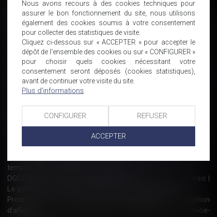
Nous avons recours à des cookies techniques pour
Ai-je le droit d’évaluer le travail du salarié lors de l'entretien
assurer le bon fonctionnement du site, nous utilisons
professionnel ?
également des cookies soumis à votre consentement
Départ du salarié en cours de préavis : quel effet sur la levée
pour collecter des statistiques de visite.
de la clause de non-concurrence ? - Éditions Francis
Cliquez ci-dessous sur « ACCEPTER » pour accepter le
Lefebvre
dépôt de l'ensemble des cookies ou sur « CONFIGURER »
La notion d’entité économique n’est pas applicable en
pour choisir quels cookies nécessitant votre
matière de concurrence déloyale - Éditions Francis Lefebvre
consentement seront déposés (cookies statistiques),
avant de continuer votre visite du site.
Sécurité sociale: qu'est ce que le «cinquième risque» évoqué
Plus d'informations
par Emmanuel Macron?
Le JEX est tenu de vérifier que le montant de la créance est
conforme aux énonciations du titre exécutoire | Office
CONFIGURER
REFUSER
Notarial de Baillargues
Horaires flexibles : jusqu'où les entreprises peuvent-elles
ACCEPTER
aller ?, Contrat de travail - Les Echos Executives
Je peux fixer moi-même mes jours de congé parental à
temps partiel? - L'Express L'Entreprise
DGCCRF - Contrôle de la qualité des fruits et légumes frais |
Le portail des ministères économiques et financiers
Protection sociale -Travailleurs indépendants : obligation
d'affiliation à la Sécurité sociale - professionnels | service-