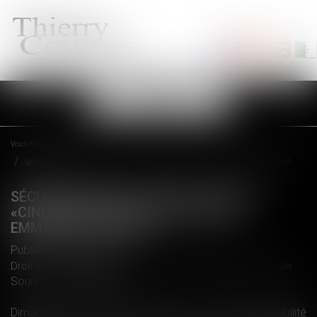
Ouvrir
le
menu
Vous êtes ici :
Accueil
Sécurité sociale: qu'est ce que le «cinquième risque» évoqué par Emmanuel Macron?
SÉCURITÉ SOCIALE: QU'EST CE QUE LE
«CINQUIÈME RISQUE» ÉVOQUÉ PAR
EMMANUEL MACRON?
Publié le :
18/04/2018
Droit du travail - Employeurs
/
Droit de la protection sociale
Source :
www.lefigaro.fr
Dimanche soir, Emmanuel Macron a évoqué la possibilité