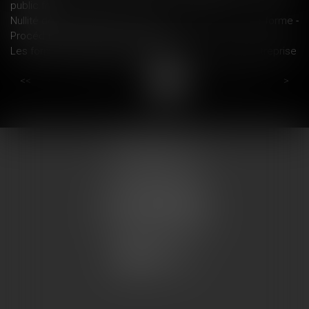
public.fr
Nullité de l’assignation en procédure d’appel : vice de forme -
Procédure civile | Dalloz Actualité
Les formalités de dépôt et publicité d’un accord d’entreprise
...
...
<<
<
10
11
12
13
14
15
16
>
>>
COUMES AVOCATS
13 place du marché
57200 SARREGUEMINES
Tél : 0033.3.87.28.78.78
Fax : 0033.3.87.28.78.79
CONTACT