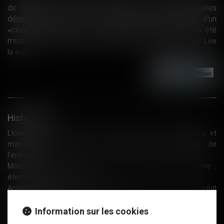
de repenser la prise en charge des personnes âgées
dépendantes. Parmi ses propositions, la création d'un
«cinquième risque» couvert par la Sécurité sociale a été
mise sur la table. Mais de quoi parle-t-on exactement?
Lire
la suite
Historique
Licencié pour faute grave en raison de propos déloyaux et
malveillants, tenus sur un site Internet, à l'encontre de
l'entreprise
Montant de la créance en matière de saisie immobilière :
étendue de l’office du JEX
Achat en ligne : on ne pourra bientôt plus renvoyer un produit
utilisé - Capital.fr
Régime social des indemnités de rupture : la Cour de
Information sur les cookies
cassation clarifie sa position - Éditions Francis Lefebvre