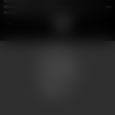
exonérées d’impôt - Le Particulier
Mensualisation du paiement des cotisations pour les
employeurs de 9 salariés au plus - Urssaf.fr
...
...
<<
<
12
13
14
15
16
17
18
>
>>
COUMES AVOCATS
13 place du marché
57200 SARREGUEMINES
Tél : 0033.3.87.28.78.78
Fax : 0033.3.87.28.78.79
CONTACT