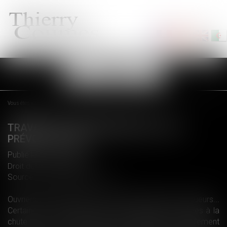
Ouvrir
le
menu
Vous êtes ici :
Accueil
Travailler par grand froid : que prévoit la loi ?
TRAVAILLER PAR GRAND FROID : QUE
PRÉVOIT LA LOI ?
Publié le :
27/02/2018
Droit du travail - Salariés
Source :
www.boursorama.com
Ouvriers du BTP, marins, ouvriers agricoles, éboueurs...
Certaines professions sont particulièrement exposées à la
chute des températures qui frappent actuellement