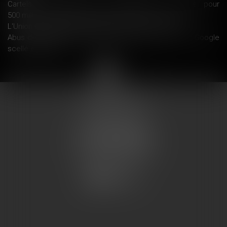
Cartels : l'Autorité de la concurrence a infligé pour
500 millions d'euros d'amendes en 2017 - Les Echos
L'Union européenne doit-elle sanctionner Android ?
Abus de position dominante avec Android : le sort de Google
scellé en juillet ?
<<
<
1
2
>
>>
COUMES AVOCATS
13 place du marché
57200 SARREGUEMINES
Tél : 0033.3.87.28.78.78
Fax : 0033.3.87.28.78.79
CONTACT