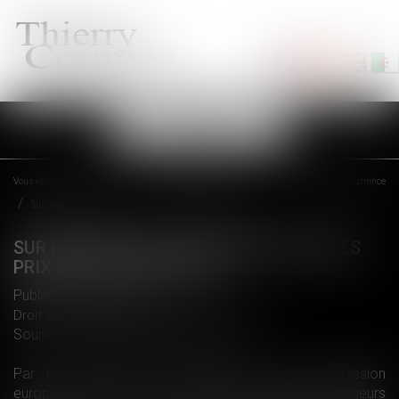
Ouvrir
le
menu
Vous êtes ici :
Accueil
Droit commercial
Droit de la concurrence
Sur Internet aussi, l'entente sur les prix peut coûter cher
SUR INTERNET AUSSI, L'ENTENTE SUR LES
PRIX PEUT COÛTER CHER
Publié le :
06/09/2018
Droit commercial
/
Droit de la concurrence
Source :
www.droit-technologie.org
Par une décision du 24 juillet 2018, la Commission
européenne a infligé des amendes s’élevant à plusieurs