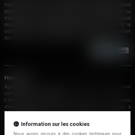
millions d’euros à des fabricants d’électronique grand
public, pour avoir imposé des prix de revente fixes ou
minimaux à leurs revendeurs sur internet. Piqûre de rappel
douloureuse sur l’un des principes de base du droit de la
concurrence : il est interdit pour un fournisseur de contrôler
les prix de revente de ses revendeurs...
Lire la suite
Historique
Agir pour rupture de contrat ET rupture brutale de relations
commerciales est possible
L'Autorité de la concurrence sanctionne six fabricants
d'électroménager, parmi les plus importants du secteur, à
hauteur de189 M€ pour s'être, notamment, concertés sur des
hausses de prix.
Information sur les cookies
Autorité de la concurrence : pas de critères légaux pour fixer
le montant de la sanction en cas de non-respect
Nous avons recours à des cookies techniques pour