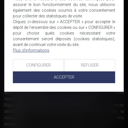
d’engagements
assurer le bon fonctionnement du site, nous utilisons
également des cookies soumis à votre consentement
Airbnb assigné en justice par les hôteliers pour «concurrence
pour collecter des statistiques de visite.
déloyale»
Cliquez ci-dessous sur « ACCEPTER » pour accepter le
Un «cartel du jambon» dans le collimateur de l'Autorité de la
dépôt de l'ensemble des cookies ou sur « CONFIGURER »
concurrence
pour choisir quels cookies nécessitant votre
Les victimes d'ententes demandent des indemnités
consentement seront déposés (cookies statistiques),
Sur Internet aussi, l'entente sur les prix peut coûter cher
avant de continuer votre visite du site.
News Press - Des ententes dans le domaine de la distribution
Plus d'informations
des médicaments vétérinaires - Autorité de la Concurrence
Dénigrement : une société ne peut être condamnée au vu
CONFIGURER
REFUSER
des seuls agissements de son associé
L'Autorité de la concurrence sanctionne les distributeurs de
ACCEPTER
médicaments vétérinaires
Plateforme Airbnb : La Commission européenne et les
autorités nationales de la consommation dénoncent
certaines pratiques qui doivent être corrigées
Rapprochements à l'achat dans le secteur de la grande
distribution à dominante alimentaire : L'Autorité de la
concurrence renforce ses recherches et ouvre des
enquêtes