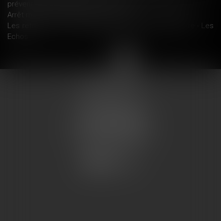
prévention - Éditions Francis Lefebvre
Arrêt maladie : l’employeur doit « assurer » - Le Monde
Les retraites vont être revalorisées de 0,8% en octobre - Les
Echos
<<
<
1
2
3
4
5
>
>>
COUMES AVOCATS
13 place du marché
57200 SARREGUEMINES
Tél : 0033.3.87.28.78.78
Fax : 0033.3.87.28.78.79
CONTACT