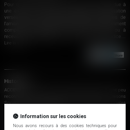
Pour que la réparation de la victime d’une maladie due à
une exposition à l’amiante soit intégrale, l’indemnisation
versée par le Fonds d’indemnisation des victimes de
l’amiante (FIVA) doit résulter d’un calcul tenant notamment
compte des indemnités de toute nature reçues ou à
recevoir d’autres débiteur du chef du même préjudice....
Lire la suite
Historique
ACCIDENTS DU TRAVAIL - Les cancers liés au travail sont peu
reconnus au titre des maladies professionnelles - Liaisons
Sociales Quotidien, 09/03/2018 - WK-RH, actualités sociales
et des ressources humaines
Jeunes entreprises innovantes : c'est à l'URSSAF de prouver
Information sur les cookies
que le mandataire social participant au projet de recherche
Nous avons recours à des cookies techniques pour
n'ouvre pas droit à l'exonération de cotisations