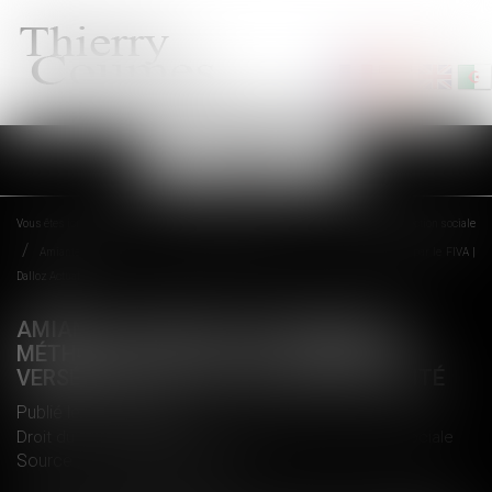
Ouvrir
le
menu
Vous êtes ici :
Accueil
Droit du travail - Employeurs
Droit de la protection sociale
Amiante : réparation intégrale et méthode de calcul de l’indemnité versée par le FIVA |
Dalloz Actualité
AMIANTE : RÉPARATION INTÉGRALE ET
MÉTHODE DE CALCUL DE L’INDEMNITÉ
VERSÉE PAR LE FIVA | DALLOZ ACTUALITÉ
Publié le :
15/12/2017
Droit du travail - Employeurs
/
Droit de la protection sociale
Source :
www.dalloz-actualite.fr