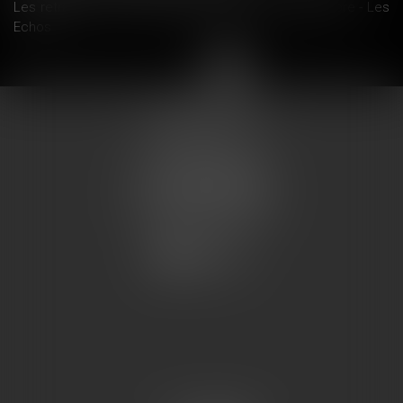
Les retraites vont être revalorisées de 0,8% en octobre - Les
Echos
<<
<
1
2
3
4
5
>
>>
COUMES AVOCATS
13 place du marché
57200 SARREGUEMINES
Tél : 0033.3.87.28.78.78
Fax : 0033.3.87.28.78.79
CONTACT