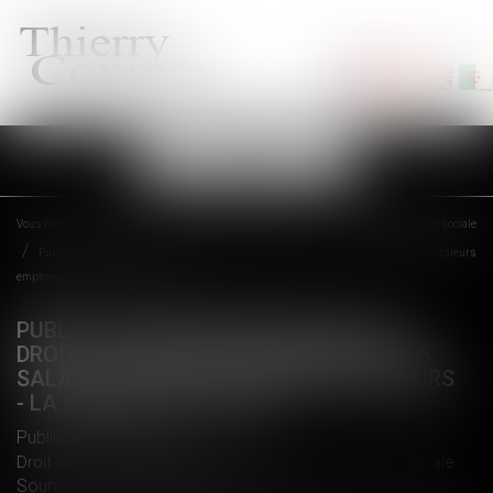
Ouvrir
le
menu
Vous êtes ici :
Accueil
Droit du travail - Employeurs
Droit de la protection sociale
Publication du décret relatif au droit à la retraite progressive des salariés ayant plusieurs
employeurs - La Gazette du Palais
PUBLICATION DU DÉCRET RELATIF AU
DROIT À LA RETRAITE PROGRESSIVE DES
SALARIÉS AYANT PLUSIEURS EMPLOYEURS
- LA GAZETTE DU PALAIS
Publié le :
08/12/2017
Droit du travail - Employeurs
/
Droit de la protection sociale
Source :
www.gazettedupalais.com