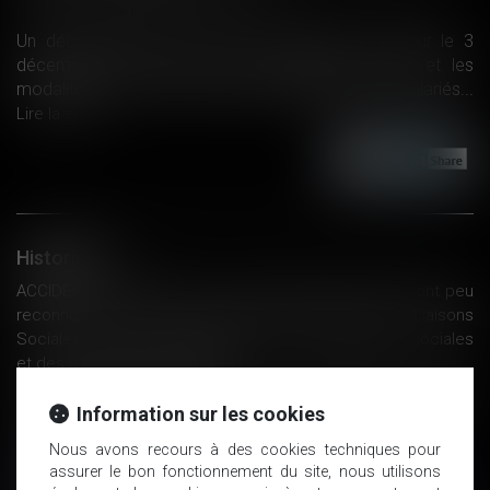
Un décret publié au JO du jour, entrant en vigueur le 3
décembre 2017, précise les conditions d'accès et les
modalités de calcul de la retraite progressive des salariés...
Lire la suite
Historique
ACCIDENTS DU TRAVAIL - Les cancers liés au travail sont peu
reconnus au titre des maladies professionnelles - Liaisons
Sociales Quotidien, 09/03/2018 - WK-RH, actualités sociales
et des ressources humaines
Jeunes entreprises innovantes : c'est à l'URSSAF de prouver
que le mandataire social participant au projet de recherche
Information sur les cookies
n'ouvre pas droit à l'exonération de cotisations
Nous avons recours à des cookies techniques pour
Chèque santé : paramètres de calcul pour 2018
assurer le bon fonctionnement du site, nous utilisons
L'URSSAF aide les entreprises en difficulté à cause des