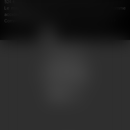
524 €
Le malaise d'un hypersensible aux ondes reconnu comme
accident du travail
Comment déclarer un VRP multicartes en DSN en 2019 ?
<<
<
1
2
3
4
5
>
>>
COUMES AVOCATS
13 place du marché
57200 SARREGUEMINES
Tél : 0033.3.87.28.78.78
Fax : 0033.3.87.28.78.79
CONTACT