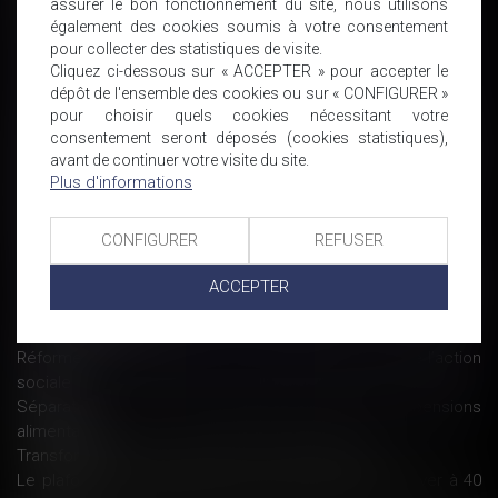
assurer le bon fonctionnement du site, nous utilisons
portail des ministères économiques et financiers
également des cookies soumis à votre consentement
Le plafond de la sécurité sociale 2019 s'élève à 3 377 € par
pour collecter des statistiques de visite.
mois
Cliquez ci-dessous sur « ACCEPTER » pour accepter le
Le plafond mensuel de la sécurité sociale pour 2019 est
dépôt de l'ensemble des cookies ou sur « CONFIGURER »
confirmé à 3 377 €
pour choisir quels cookies nécessitant votre
Indemnisation de la perte d’emploi résultant d’un accident du
consentement seront déposés (cookies statistiques),
avant de continuer votre visite du site.
travail : compétence du juge prud’homal ou des juridictions
Plus d'informations
de sécurité sociale ?
Agirc-Arrco : les comptes des retraites complémentaires se
redressent plus vite que prévu
CONFIGURER
REFUSER
Le Sénat repousse l’âge légal de départ à la retraite à 63 ans
Les entreprises d'au moins 50 salariés « accidentogènes »
ACCEPTER
concernées par la pénalité « pénibilité » à compter du
1er janvier 2019
Réforme du contentieux de la sécurité sociale et de l’action
sociale
Séparation : les CAF pourront réviser les pensions
alimentaires
Transformation du RSI à partir du 1er janvier 2019
Le plafond de la sécurité sociale 2019 pourrait s'élever à 40