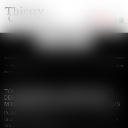
Ouvrir
le
menu
Vous êtes ici :
Accueil
Droit du travail - Employeurs
Droit de la protection sociale
Tout savoir sur la Sécurité sociale des indépendants | Le portail des ministères
économiques et financiers
TOUT SAVOIR SUR LA SÉCURITÉ SOCIALE
DES INDÉPENDANTS | LE PORTAIL DES
MINISTÈRES ÉCONOMIQUES ET FINANCIERS
Publié le :
28/01/2019
Droit du travail - Employeurs
/
Droit de la protection sociale
Source :
www.economie.gouv.fr