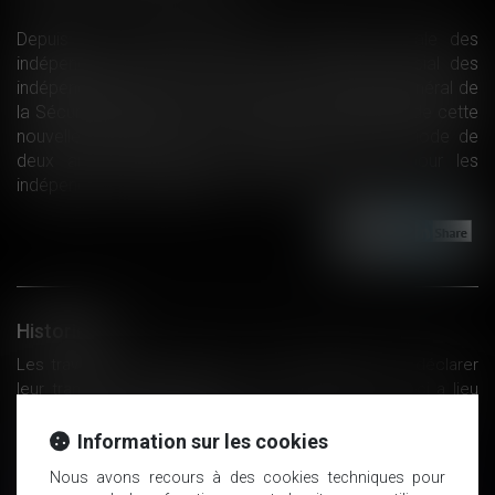
Depuis le 1er janvier 2018, la protection sociale des
indépendants n’est plus gérée par le régime social des
indépendants (RSI), mais est confiée au régime général de
la Sécurité sociale. La mise en œuvre progressive de cette
nouvelle organisation va se dérouler sur une période de
deux ans, mais n’entraîne aucune démarche pour les
indépendants. Explications...
Lire la suite
Historique
Les travailleurs frontaliers n'ont pas d'obligation de déclarer
leur transfert de résidence à la CPAM, quand celui-ci a lieu
dans un pays membre de l'UE
La CNAV précise le montant du salaire minimal permettant de
Information sur les cookies
valider un trimestre de retraite en 2019
Nous avons recours à des cookies techniques pour
Tout savoir sur la Sécurité sociale des indépendants | Le